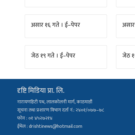
असार १६ गते । ई–पेपर
असार 
जेठ १९ गते । ई–पेपर
जेठ १
दृष्टि मिडिया प्रा. लि.
नारायणहिटी पथ, लालकोलनी मार्ग, काठमाडौं
सूचना तथा प्रशारण विभाग दर्ता नं.: २४०१/०७७–७८
फोन : ०१ ४५२७२१४
ईमेल :
drishtinews@hotmail.com