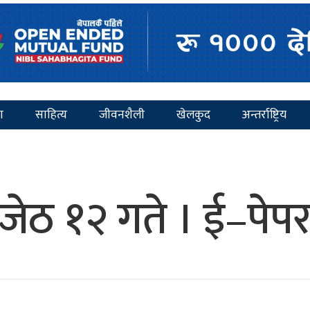
ा
साहित्य
जीवनशैली
खेलकुद
अन्तर्राष्ट्रिय
जेठ १२ गते । ई–पेप