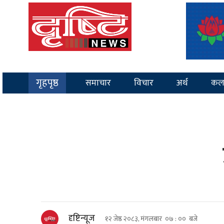
गृहपृष्ठ
समाचार
विचार
अर्थ
कल
दृष्टिन्यूज
१२ जेष्ठ २०८३, मंगलबार ०७ : ०० बजे