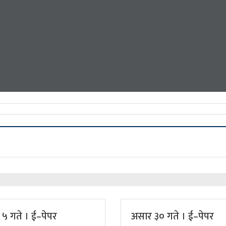
५ गते । ई–पेपर
असार ३० गते । ई–पेपर