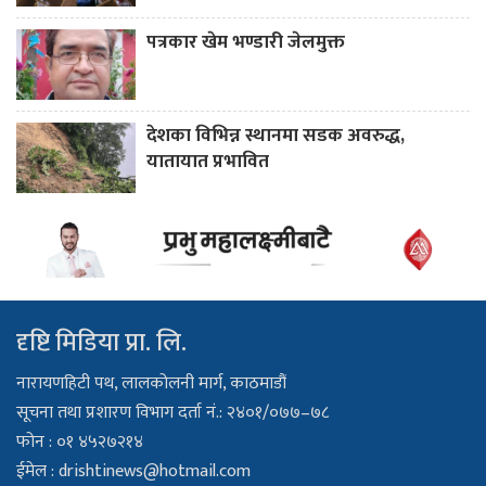
पत्रकार खेम भण्डारी जेलमुक्त
देशका विभिन्न स्थानमा सडक अवरुद्ध,
यातायात प्रभावित
दृष्टि मिडिया प्रा. लि.
नारायणहिटी पथ, लालकोलनी मार्ग, काठमाडौं
सूचना तथा प्रशारण विभाग दर्ता नं.: २४०१/०७७–७८
फोन : ०१ ४५२७२१४
ईमेल :
drishtinews@hotmail.com