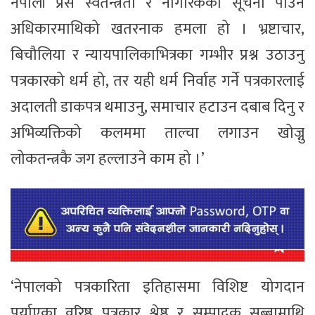
नेपाली प्रेस स्वतन्त्रता र नागरिकको सूचना पाउने
अधिकारमाथिको खतरनाक हमला हो । भ्रष्टाचार,
बिचौलिया र न्यायपालिकाभित्रका गम्भीर प्रश्न उठाउनु
पत्रकारको धर्म हो, तर यही धर्म निर्वाह गर्ने पत्रकारलाई
अदालती डाकपत्र थमाउनु, समाचार हटाउन दबाब दिनु र
अभिव्यक्तिको कलममा ताल्चा लगाउन खोज्नु
लोकतन्त्रकै जग हल्लाउने काम हो ।’
‘नेपालको पत्रकारिता इतिहासमा विशिष्ट योगदान
पुर्याएका वरिष्ठ पत्रकार श्रेष्ठ र सम्पादक सुब्बामाथि