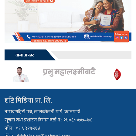
ताजा अपडेट
दृष्टि मिडिया प्रा. लि.
नारायणहिटी पथ, लालकोलनी मार्ग, काठमाडौं
सूचना तथा प्रशारण विभाग दर्ता नं.: २४०१/०७७–७८
फोन : ०१ ४५२७२१४