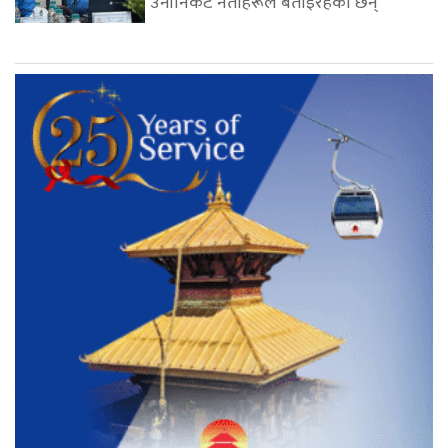
उनीनिकट नेताहरूले बताइरहेका छन्