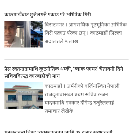
काठमाडौंबाट छुटेलगत्तै पक्राउ परे अभिषेक गिरी
विराटनगर । आपराधिक पृष्ठभूमिका अभिषेक
गिरी पक्राउ परेका छन् । काठमाडौं जिल्ला
अदालतले ५ लाख
प्रेस स्वतन्त्रतामाथि कूटनीतिक धम्की, ‘ब्याक फायर’ चेतावनी दिने
सचिवविरुद्ध कारबाहीको माग
काठमाडौं । जर्मनीको बर्लिनस्थित नेपाली
राजदूतावासका प्रथम सचिव रन्जन
यादवमाथि पत्रकार दीपेन्द्र गजुरेललाई
समाचार लेखेकै
मनसुनजन्य विपद् व्यवस्थापनका लागि २६ हजार सुरक्षाकर्मी