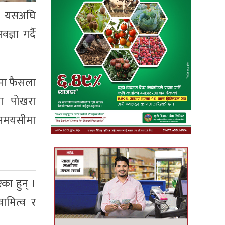
 । यसअघि
्ञा गर्दै
षमा फैसला
दा पोखरा
 समयसीमा
का हुन् ।
ामित्व र