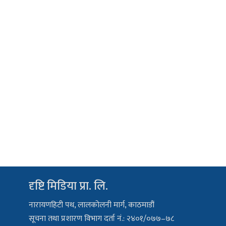
दृष्टि मिडिया प्रा. लि.
नारायणहिटी पथ, लालकोलनी मार्ग, काठमाडौं
सूचना तथा प्रशारण विभाग दर्ता नं.: २४०१/०७७–७८