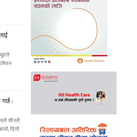
ालाई
मूहले
र्तमान
गर्छ :
नालले चीनले
ार्य, दिगो