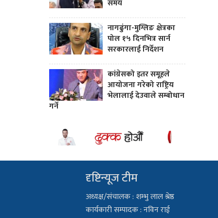
समय
नागढुंगा-मुग्लिङ क्षेत्रका
पोल १५ दिनभित्र सार्न
सरकारलाई निर्देशन
कांग्रेसको इतर समूहले
आयोजना गरेको राष्ट्रिय
भेलालाई देउवाले सम्बोधान
गर्ने
दृष्टिन्यूज टीम
अध्यक्ष/संचालक : शम्भु लाल श्रेष्ठ
कार्यकारी सम्पादक : नविन राई