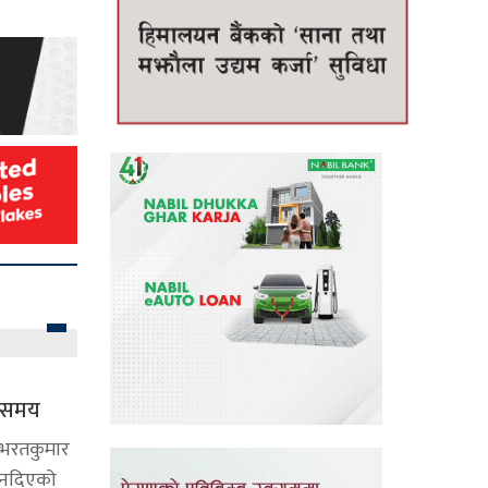
ने समय
द भरतकुमार
ेट नदिएको