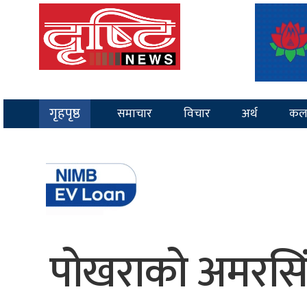
गृहपृष्ठ
समाचार
विचार
अर्थ
कल
पोखराको अमरसिंह