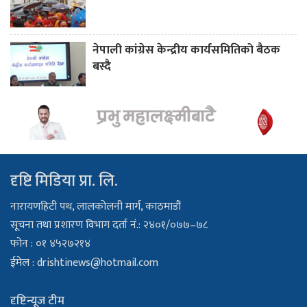
नेपाली कांग्रेस केन्द्रीय कार्यसमितिको बैठक
बस्दै
दृष्टि मिडिया प्रा. लि.
नारायणहिटी पथ, लालकोलनी मार्ग, काठमाडौं
सूचना तथा प्रशारण विभाग दर्ता नं.: २४०१/०७७–७८
फोन : ०१ ४५२७२१४
ईमेल :
drishtinews@hotmail.com
दृष्टिन्यूज टीम