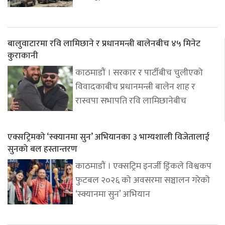
बालुवाटारमा रवि लामिछाने र प्रधानमन्त्री बालेनबीच ४५ मिनेट
कुराकानी
काठमाडौं । सरकार र पार्टीबीच चुलीएको
विवादकाबीच प्रधानमन्त्री बालेन शाह र
रास्वपा सभापति रवि लामिछानेबीच
एक्सट्रिमको ‘स्क्यानमा सुन’ अभियानका ३ भाग्यशाली विजेतालाई
सुनको बल हस्तान्तरण
काठमाडौं । एक्सट्रिम इनर्जी ड्रिंकले विश्वकप
फुटबल २०२६ को अवसरमा सञ्चालन गरेको
‘स्क्यानमा सुन’ अभियान