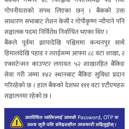
बैंकका गभर्नर डा. चिरञ्जीवी नेपालसमक्ष पद तथा
गोपनीयताको सपथ लिएका छन् । बैंकको उक्त
साधारण सभाबाट रोशन केसी र गोपीकृष्ण न्यौपाने पनि
सञ्चालक पदमा निर्विरोध निर्वाचित भएका थिए ।
बैंकले पूर्वमा झापादेखि पश्चिममा कन्चनपुर साथै
हिमालदेखि पहाड र तराईसम्म आफ्ना ८८ वटा शाखा, २
एक्सटेन्सन काउण्टर लगायत ५२ शाखारहित बैंकिङ
सेवा गरी जम्मा १४२ स्थानबाट बैंकिङ सुविधा प्रदान
गरिरहेको छ । हाल बैंकको देशभर १११ वटा एटीएमहरु
सञ्चालनमा रहेको छ ।