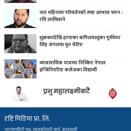
चार महिनामा परिवर्तनको स्पष्ट आभास भएन :
रवि लामिछाने
शुक्रबारदेखि हराएका कपिलवस्तुका पूर्वमेयर
सिंह जंगलमा मृत भेटिए
व्यावसायिक यात्रामा निस्किए नेपाल
इन्जिनियरिङ कलेजका विद्यार्थी
दृष्टि मिडिया प्रा. लि.
नारायणहिटी पथ, लालकोलनी मार्ग, काठमाडौं