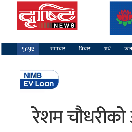
गृहपृष्ठ
समाचार
विचार
अर्थ
कल
रेशम चौधरीको आ