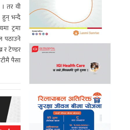
् । तर यी
ुन् भन्दै
यमा ट्रमा
ाल पठाउने
 र टेण्डर
टीमै पैसा