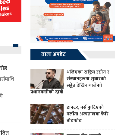
ताजा अपडेट
डफोड
थलिएका राष्ट्रिय उद्योग र
नर्समाथि
संस्थानहरूमा सुधारको
सङ्केत देखिन थालेको
प्रधानमन्त्रीको दाबी
को
डाक्टर, नर्स कुटिएको
पलाँता अस्पतालमा फेरि
तोडफोड
ावित