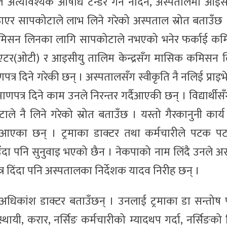
 अत्यावश्यक औषधि टेन्डर गर्नै नदिने, अस्पतालमा आइस
पठाएर सापकोटाले लाभ लिने गरेको अस्पताल स्रोत बताउँछ 
ँग कमिसन लिनका लागि सापकोटाले नभएको भनेर फर्काई कम
थिएटर(ओटी) र आइसीयु तालिम केन्द्रसँग मासिक कमिसन लि
्रमाणपत्र दिने गरेकी छन् । अस्पतालसँग स्वीकृति नै नलिई प्रा
ई प्रमाणपत्र दिने काम उनले निरन्तर गर्दैआएकी छन् । विद्यार्थ
ाले नै लिने गरेको स्रोत बताउँछ । यस्तो गैरकानुनी कार्य 
 गर्दैआएका छन् । ट्रमाका डाक्टर तथा कर्मचारीले पटक
राउँदा पनि सुनुवाइ भएको छैन । नेकपाको नाम लिंदै उनले 
णपत्र दिंदा पनि अस्पतालका निर्देशक यादव निरीह छन् ।
 अधिकांश डाक्टर बताउँछन् । उनलाई ट्रमाका डा सन्तोष 
यी, करार, नर्सिङ कर्मचारीको म्यादथप गर्दा, नर्सिङक