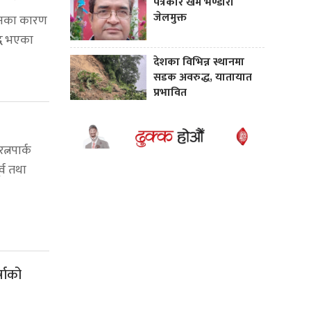
पत्रकार खेम भण्डारी
जेलमुक्त
टानका कारण
्ध भएका
देशका विभिन्न स्थानमा
सडक अवरुद्ध, यातायात
प्रभावित
त्नपार्क
्व तथा
्षाको