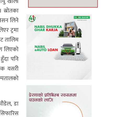
ीयु खाली
। स्रोतका
िसन लिने
एर ट्रमा
इभेट तालिम
ीसँग लिएको
हुँदा पनि
 पटक यसरी
अस्पतालको
पौडेल, डा
ो सिफारिस