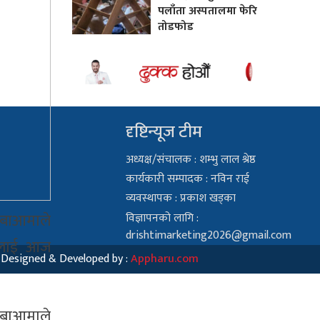
पलाँता अस्पतालमा फेरि
तोडफोड
दृष्टिन्यूज टीम
अध्यक्ष/संचालक : शम्भु लाल श्रेष्ठ
कार्यकारी सम्पादक : नविन राई
व्यवस्थापक : प्रकाश खड्का
बुबाआमाले
विज्ञापनको लागि :
drishtimarketing2026@gmail.com
उदलाई आज
Designed & Developed by :
Appharu.com
बुबाआमाले