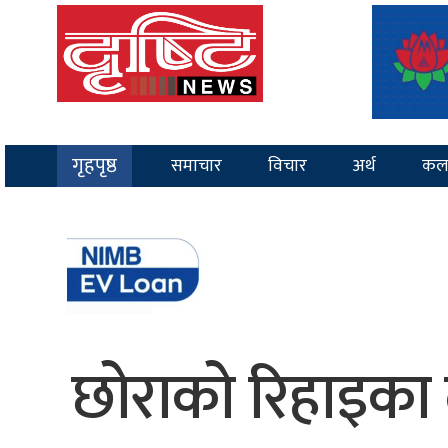
गृहपृष्ठ
समाचार
विचार
अर्थ
कल
छोराको रिहाइका ल