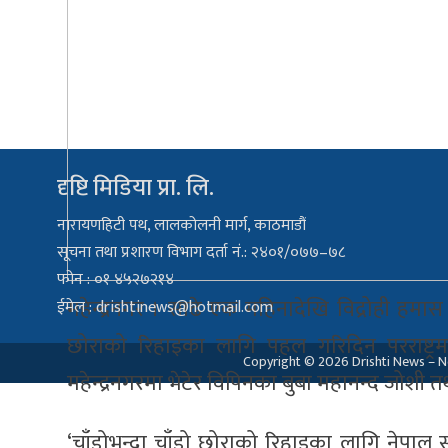
दृष्टि मिडिया प्रा. लि.
नारायणहिटी पथ, लालकोलनी मार्ग, काठमाडौं
सूचना तथा प्रशारण विभाग दर्ता नं.: २४०१/०७७–७८
फोन : ०१ ४५२७२१४
महेन्द्रनगर । साढे एक महिनादेखि विद्रोही हमा
ईमेल :
drishtinews@hotmail.com
छोराको रिहाइका लागि पहल गरिदिन परराष्ट्रम
Copyright © 2026 Drishti News – Ne
महेन्द्रनगरमा भेटेर विपिनका बुबा महानन्द जोशी त
‘चाँडोभन्दा चाँडो छोराको रिहाइका लागि नेपाल 