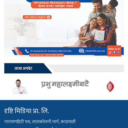
ताजा अपडेट
दृष्टि मिडिया प्रा. लि.
नारायणहिटी पथ, लालकोलनी मार्ग, काठमाडौं