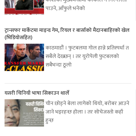
कोशीको मुख्यमन्त्रीमा कार्कीले नै निरन्तरता
पाउने, आँफुले भनेको
ट्रान्सफर मार्केटमा माइन्ड गेम, रियल र बार्साको मैदानबाहिरको खेल
(भिडियोसहित)
काठमाडौं । फुटबलमा गोल हान्ने प्रतिस्पर्धा त
सबैले देख्छन् । तर युरोपेली फुटबलको
सबैभन्दा ठूलो
यसरी चिनियाँ भाषा सिकाउन थालेँ
चीन छोड्ने बेला लागेको थियो, बरोबर आउने
जाने भइरहन्छ होला । तर सोचेजस्तो कहाँ
हुन्छ