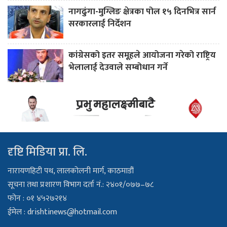
नागढुंगा-मुग्लिङ क्षेत्रका पोल १५ दिनभित्र सार्न
सरकारलाई निर्देशन
कांग्रेसको इतर समूहले आयोजना गरेको राष्ट्रिय
भेलालाई देउवाले सम्बोधान गर्ने
दृष्टि मिडिया प्रा. लि.
नारायणहिटी पथ, लालकोलनी मार्ग, काठमाडौं
सूचना तथा प्रशारण विभाग दर्ता नं.: २४०१/०७७–७८
फोन : ०१ ४५२७२१४
ईमेल :
drishtinews@hotmail.com