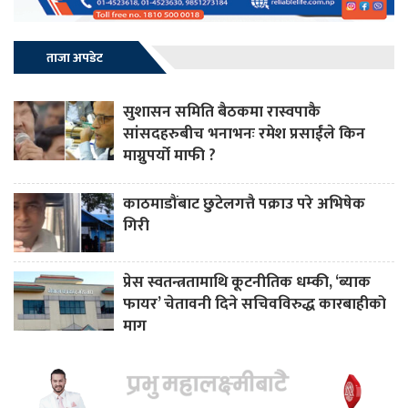
ताजा अपडेट
सुशासन समिति बैठकमा रास्वपाकै
सांसदहरुबीच भनाभनः रमेश प्रसाईंले किन
माग्नुपर्यो माफी ?
काठमाडौंबाट छुटेलगत्तै पक्राउ परे अभिषेक
गिरी
प्रेस स्वतन्त्रतामाथि कूटनीतिक धम्की, ‘ब्याक
फायर’ चेतावनी दिने सचिवविरुद्ध कारबाहीको
माग