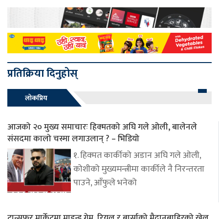
प्रतिक्रिया दिनुहोस्
लोकप्रिय
आजको २० मुख्य समाचारः हिक्मतको अघि गले ओली, बालेनले
संसदमा कालो चस्मा लगाउलान् ? – भिडियो
१. हिक्मत कार्कीको अडान अघि गले ओली,
कोशीको मुख्यमन्त्रीमा कार्कीले नै निरन्तरता
पाउने, आँफुले भनेको
ट्रान्सफर मार्केटमा माइन्ड गेम, रियल र बार्साको मैदानबाहिरको खेल