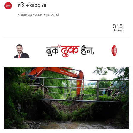
दृष्टि संवाददाता
२२ असार २०८२, आइतबार ०८ : ४१ बजे
315
Shares