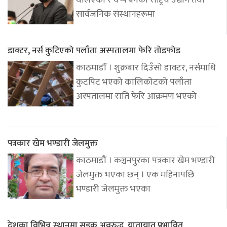
थलिएका र थप्प बनेका राष्ट्रिय उद्योग तथा
सार्वजनिक संस्थानहरूमा
डाक्टर, नर्स कुटिएको पलाँता अस्पतालमा फेरि तोडफोड
काठमाडौँ । शुक्रबार दिउँसो डाक्टर, नर्समाथि
कुटपिट भएको कालिकोटको पलाँता
अस्पतालमा राति फेरि आक्रमण भएको
पत्रकार खेम भण्डारी जेलमुक्त
काठमाडौं । कञ्चनपुरका पत्रकार खेम भण्डारी
जेलमुक्त भएका छन् । एक महिनापछि
भण्डारी जेलमुक्त भएका
देशका विभिन्न स्थानमा सडक अवरुद्ध, यातायात प्रभावित