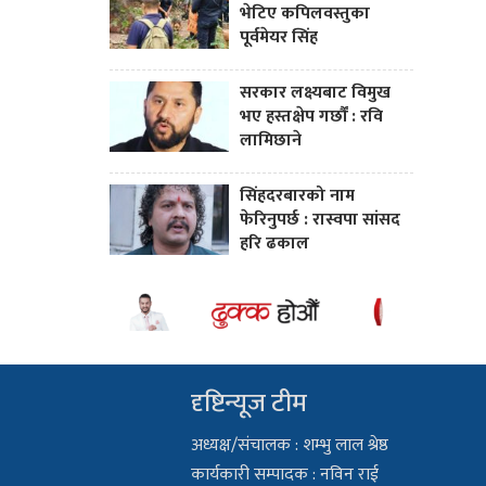
भेटिए कपिलवस्तुका
पूर्वमेयर सिंह
सरकार लक्ष्यबाट विमुख
भए हस्तक्षेप गर्छौं : रवि
लामिछाने
सिंहदरबारको नाम
फेरिनुपर्छ : रास्वपा सांसद
हरि ढकाल
दृष्टिन्यूज टीम
अध्यक्ष/संचालक : शम्भु लाल श्रेष्ठ
कार्यकारी सम्पादक : नविन राई