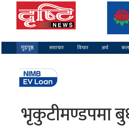
गृहपृष्ठ
समाचार
विचार
अर्थ
कल
भृकुटीमण्डपमा ब