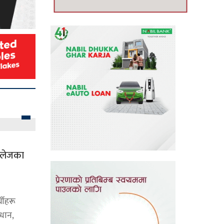
 कलेजका
थीहरू
्धान,