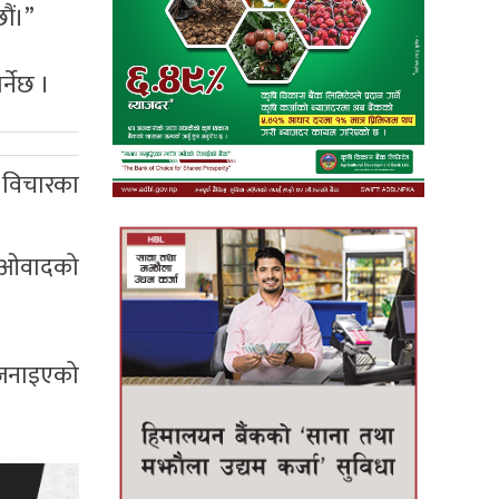
ौं।”
्नेछ ।
 विचारका
माओवादको
 जनाइएको