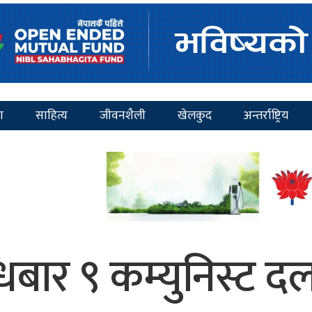
ा
साहित्य
जीवनशैली
खेलकुद
अन्तर्राष्ट्रिय
ुधबार ९ कम्युनिस्ट