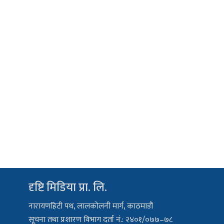
दृष्टि मिडिया प्रा. लि.
नारायणहिटी पथ, लालकोलनी मार्ग, काठमाडौं
सूचना तथा प्रशारण विभाग दर्ता नं.: २४०१/०७७–७८