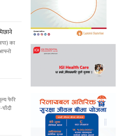
मिछाने
स्वपा) का
आफ्नो
ल्य फेरि
-चाँदी