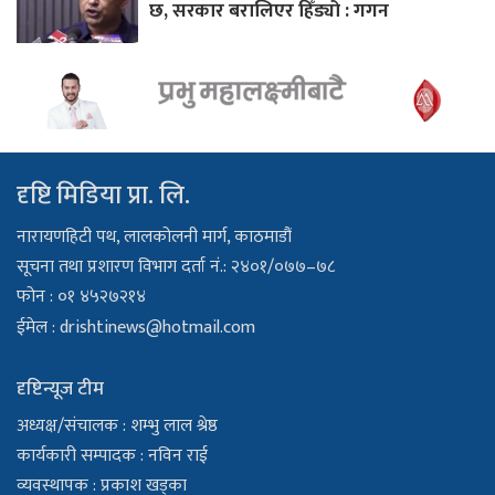
छ, सरकार बरालिएर हिँड्यो : गगन
दृष्टि मिडिया प्रा. लि.
नारायणहिटी पथ, लालकोलनी मार्ग, काठमाडौं
सूचना तथा प्रशारण विभाग दर्ता नं.: २४०१/०७७–७८
फोन : ०१ ४५२७२१४
ईमेल :
drishtinews@hotmail.com
दृष्टिन्यूज टीम
अध्यक्ष/संचालक : शम्भु लाल श्रेष्ठ
कार्यकारी सम्पादक : नविन राई
व्यवस्थापक : प्रकाश खड्का