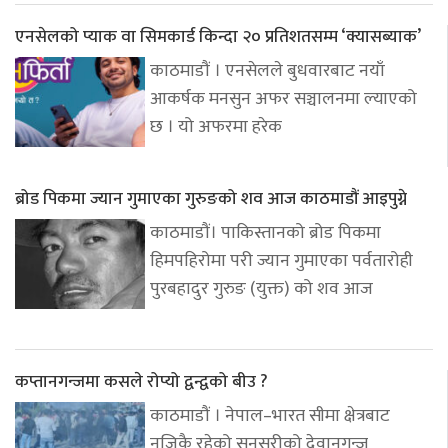
एनसेलको प्याक वा सिमकार्ड किन्दा २० प्रतिशतसम्म ‘क्यासब्याक’
काठमाडौं । एनसेलले बुधवारबाट नयाँ
आकर्षक मनसुन अफर सञ्चालनमा ल्याएको
छ । यो अफरमा हरेक
ब्रोड पिकमा ज्यान गुमाएका गुरुङको शव आज काठमाडौं आइपुग्ने
काठमाडौं। पाकिस्तानको ब्रोड पिकमा
हिमपहिरोमा परी ज्यान गुमाएका पर्वतारोही
पुरबहादुर गुरुङ (युक्त) को शव आज
कप्तानगन्जमा कसले रोप्यो द्वन्द्वको बीउ ?
काठमाडौं । नेपाल–भारत सीमा क्षेत्रबाट
नजिकै रहेको सुनसरीको देवानगन्ज