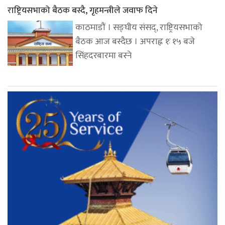
राष्ट्रियसभाको बैठक बस्दै, गृहमन्त्रीले जवाफ दिने
काठमाडौं । सङ्घीय संसद्, राष्ट्रियसभाको
बैठक आज बस्दैछ । अपराह्न १ः १५ बजे
सिंहदरबारमा बस्ने