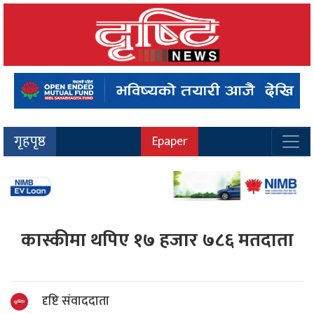
गृहपृष्ठ
Epaper
कास्कीमा थपिए १७ हजार ७८६ मतदाता
दृष्टि संवाददाता