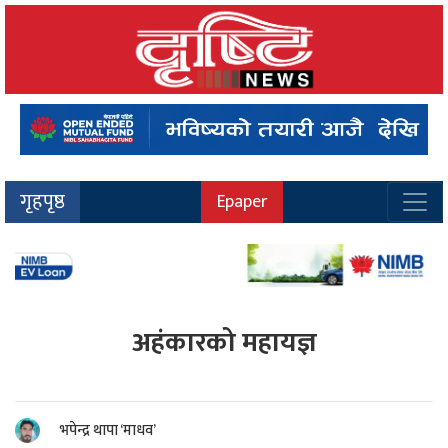
गृहपृष्ठ
Epaper
अहंकारको महायज्ञ
भपेन्द्र थापा ‘माधव’