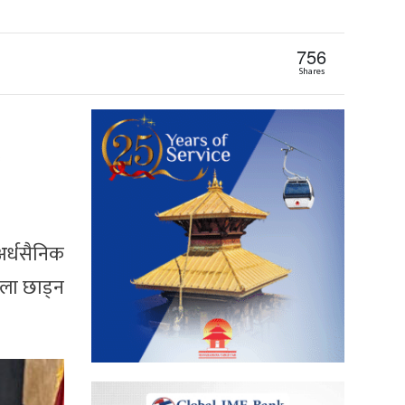
756
Shares
अर्धसैनिक
एला छाड्न