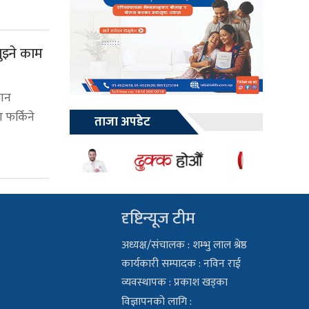
बुझ्ने काम
मान
 फर्किने
ताजा अपडेट
दृष्टिन्यूज टीम
अध्यक्ष/संचालक : शम्भु लाल श्रेष्ठ
कार्यकारी सम्पादक : नविन राई
व्यवस्थापक : प्रकाश खड्का
विज्ञापनको लागि :