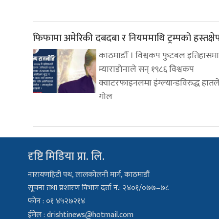
फिफामा अमेरिकी दबदबा र नियममाथि ट्रम्पको हस्तक्षे
काठमाडौँ । विश्वकप फुटबल इतिहासमा
म्याराडोनाले सन् १९८६ विश्वकप
क्वाटरफाइनलमा इंग्ल्यान्डविरुद्ध हातल
गोल
दृष्टि मिडिया प्रा. लि.
नारायणहिटी पथ, लालकोलनी मार्ग, काठमाडौं
सूचना तथा प्रशारण विभाग दर्ता नं.: २४०१/०७७–७८
फोन : ०१ ४५२७२१४
ईमेल :
drishtinews@hotmail.com