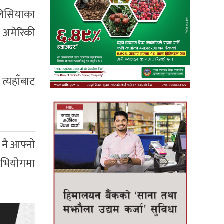
लिसियाका
 अमेरिकी
्यहाँबाट
 नै आफ्नो
 अभियोगमा