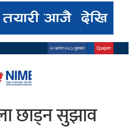
Epaper
२२ श्रावण २०८३, शुक्रबार
एला छाड्न सुझाव