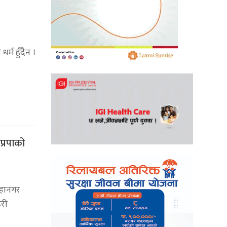
धर्म हुँदैन ।
प्रपाको
हानगर
हरी