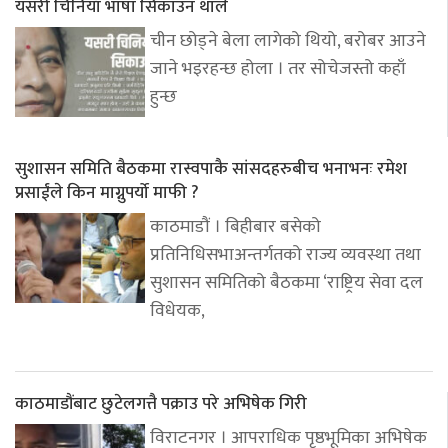
यसरी चिनियाँ भाषा सिकाउन थालेँ
चीन छोड्ने बेला लागेको थियो, बरोबर आउने
जाने भइरहन्छ होला । तर सोचेजस्तो कहाँ
हुन्छ
सुशासन समिति बैठकमा रास्वपाकै सांसदहरुबीच भनाभनः रमेश
प्रसाईंले किन माग्नुपर्यो माफी ?
काठमाडौं । बिहीबार बसेको
प्रतिनिधिसभाअन्तर्गतको राज्य व्यवस्था तथा
सुशासन समितिको बैठकमा ‘राष्ट्रिय सेवा दल
विधेयक,
काठमाडौंबाट छुटेलगत्तै पक्राउ परे अभिषेक गिरी
विराटनगर । आपराधिक पृष्ठभूमिका अभिषेक