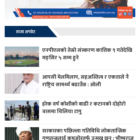
ताजा अपडेट
एनपीएलको तेस्रो संस्करण कात्तिक ९ गतेदेखि
मङ्सिर ५ सम्म हुने
आपसी मेलमिलाप, सहअस्तित्व र एकताले नै
राष्ट्रिय सामर्थ्य बढाउँछ : ओली
हरेक वर्ष कोशीको बाढी र कटानको दोहोरो
त्रासमा चिलिया टापु
सरकारका पछिल्ला गतिविधि लोकतान्त्रिक
गणतन्त्रलाई कमजोरतर्फ उन्मुख छन् : भीष्मराज