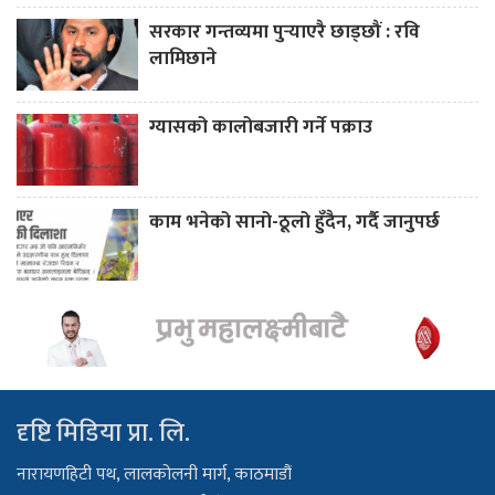
सरकार गन्तव्यमा पुर्‍याएरै छाड्छौं : रवि
लामिछाने
ग्यासको कालोबजारी गर्ने पक्राउ
काम भनेको सानो-ठूलो हुँदैन, गर्दै जानुपर्छ
दृष्टि मिडिया प्रा. लि.
नारायणहिटी पथ, लालकोलनी मार्ग, काठमाडौं