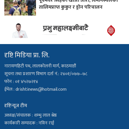
पूर्वमेयर सिंहको खोजी जारी, विमानस्थलको
तालिमप्राप्त कुकुर र ड्रोन परिचालन
दृष्टि मिडिया प्रा. लि.
नारायणहिटी पथ, लालकोलनी मार्ग, काठमाडौं
सूचना तथा प्रशारण विभाग दर्ता नं.: २४०१/०७७–७८
फोन : ०१ ४५२७२१४
ईमेल :
drishtinews@hotmail.com
दृष्टिन्यूज टीम
अध्यक्ष/संचालक : शम्भु लाल श्रेष्ठ
कार्यकारी सम्पादक : नविन राई