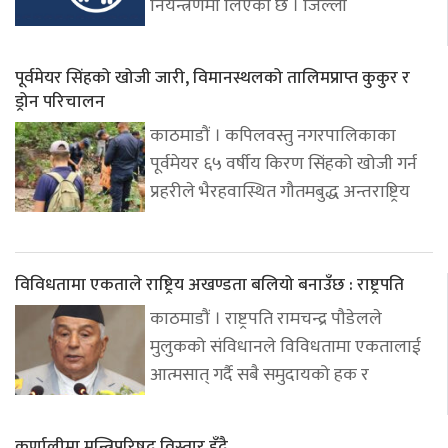
नियन्त्रणमा लिएको छ । जिल्ला
पूर्वमेयर सिंहको खोजी जारी, विमानस्थलको तालिमप्राप्त कुकुर र
ड्रोन परिचालन
काठमाडौं । कपिलवस्तु नगरपालिकाका
पूर्वमेयर ६५ वर्षीय किरण सिंहको खोजी गर्न
प्रहरीले भैरहवास्थित गौतमबुद्ध अन्तराष्ट्रिय
विविधतामा एकताले राष्ट्रिय अखण्डता बलियो बनाउँछ : राष्ट्रपति
काठमाडौं । राष्ट्रपति रामचन्द्र पौडेलले
मुलुकको संविधानले विविधतामा एकतालाई
आत्मसात् गर्दै सबै समुदायको हक र
कर्णालीमा मन्त्रिपरिषद् विस्तार हुँदै