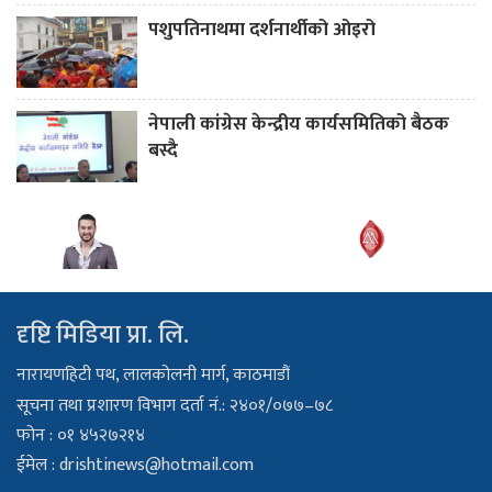
पशुपतिनाथमा दर्शनार्थीको ओइरो
नेपाली कांग्रेस केन्द्रीय कार्यसमितिको बैठक
बस्दै
दृष्टि मिडिया प्रा. लि.
नारायणहिटी पथ, लालकोलनी मार्ग, काठमाडौं
सूचना तथा प्रशारण विभाग दर्ता नं.: २४०१/०७७–७८
फोन : ०१ ४५२७२१४
ईमेल :
drishtinews@hotmail.com