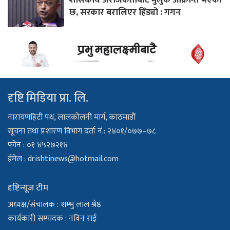
छ, सरकार बरालिएर हिँड्यो : गगन
दृष्टि मिडिया प्रा. लि.
नारायणहिटी पथ, लालकोलनी मार्ग, काठमाडौं
सूचना तथा प्रशारण विभाग दर्ता नं.: २४०१/०७७–७८
फोन : ०१ ४५२७२१४
ईमेल :
drishtinews@hotmail.com
दृष्टिन्यूज टीम
अध्यक्ष/संचालक : शम्भु लाल श्रेष्ठ
कार्यकारी सम्पादक : नविन राई