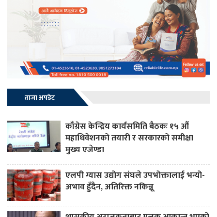
ताजा अपडेट
काँग्रेस केन्द्रिय कार्यसमिति बैठकः १५ औं
महाधिवेशनको तयारी र सरकारको समीक्षा
मुख्य एजेण्डा
एलपी ग्यास उद्योग संघले उपभोक्तालाई भन्यो-
अभाव हुँदैन, अतिरिक्त नकिन्नू
शासकीय अराजकताबाट मुलुक आक्रान्त भएको