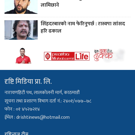
लामिछाने
सिंहदरबारको नाम फेरिनुपर्छ : रास्वपा सांसद
हरि ढकाल
दृष्टि मिडिया प्रा. लि.
नारायणहिटी पथ, लालकोलनी मार्ग, काठमाडौं
सूचना तथा प्रशारण विभाग दर्ता नं.: २४०१/०७७–७८
फोन : ०१ ४५२७२१४
ईमेल :
drishtinews@hotmail.com
दृष्टिन्यूज टीम