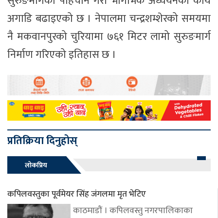
सुरुङमार्गको पहिचान गरी भौगर्भिक अध्ययनको कार्य
अगाडि बढाइएको छ । नेपालमा चन्द्रशम्शेरको समयमा
नै मकवानपुरको चुरियामा ७६१ मिटर लामो सुरुङमार्ग
निर्माण गरिएको इतिहास छ ।
प्रतिक्रिया दिनुहोस्
लोकप्रिय
कपिलवस्तुका पूर्वमेयर सिंह जंगलमा मृत भेटिए
काठमाडौं । कपिलवस्तु नगरपालिकाका