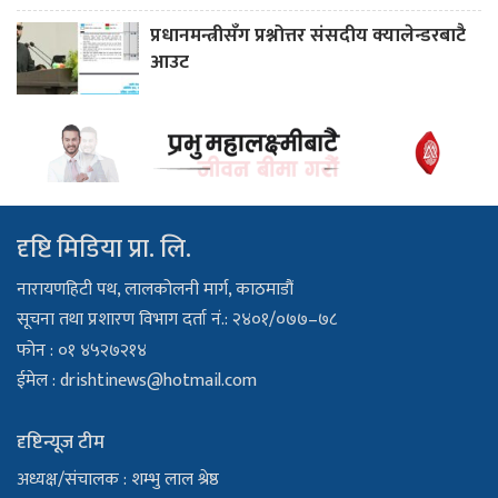
प्रधानमन्त्रीसँग प्रश्नोत्तर संसदीय क्यालेन्डरबाटै
आउट
दृष्टि मिडिया प्रा. लि.
नारायणहिटी पथ, लालकोलनी मार्ग, काठमाडौं
सूचना तथा प्रशारण विभाग दर्ता नं.: २४०१/०७७–७८
फोन : ०१ ४५२७२१४
ईमेल :
drishtinews@hotmail.com
दृष्टिन्यूज टीम
अध्यक्ष/संचालक : शम्भु लाल श्रेष्ठ