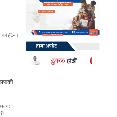
धर्म हुँदैन ।
ताजा अपडेट
प्रपाको
हानगर
हरी