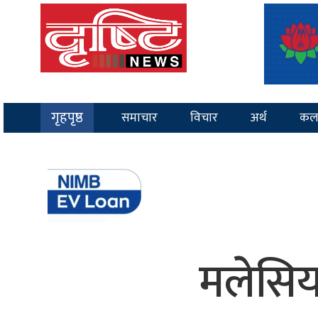
गृहपृष्ठ
समाचार
विचार
अर्थ
कल
मलेसिय