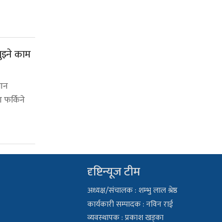
बुझ्ने काम
मान
 फर्किने
दृष्टिन्यूज टीम
अध्यक्ष/संचालक : शम्भु लाल श्रेष्ठ
कार्यकारी सम्पादक : नविन राई
व्यवस्थापक : प्रकाश खड्का