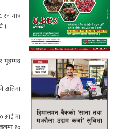
 रन मात्र
े ।
 मुहम्मद
ो क्षतिमा
–२० आई मा
 बलमा १०