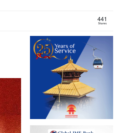
441
Shares