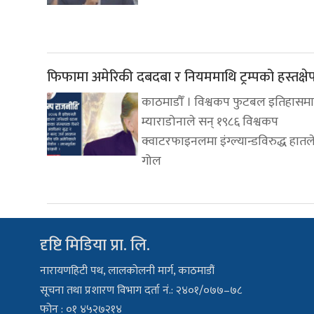
फिफामा अमेरिकी दबदबा र नियममाथि ट्रम्पको हस्तक्षे
काठमाडौँ । विश्वकप फुटबल इतिहासमा
म्याराडोनाले सन् १९८६ विश्वकप
क्वाटरफाइनलमा इंग्ल्यान्डविरुद्ध हातल
गोल
दृष्टि मिडिया प्रा. लि.
नारायणहिटी पथ, लालकोलनी मार्ग, काठमाडौं
सूचना तथा प्रशारण विभाग दर्ता नं.: २४०१/०७७–७८
फोन : ०१ ४५२७२१४