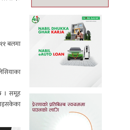
े ११ बलमा
लेसियाका
छ । समूह
नाइसकेका