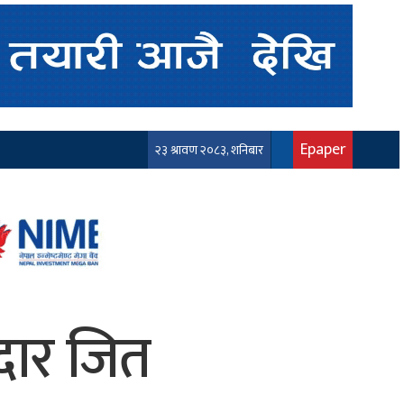
Epaper
२३ श्रावण २०८३, शनिबार
दार जित