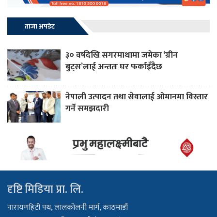
ताजा अपडेट
३० वर्षदेखि सगरमाथामा जमेका ‘ग्रीन
बुट्स’लाई अन्ततः घर फर्काइँदैछ
नेपाली उत्पादन तथा सेवालाई ओमानमा विस्तार
गर्ने समझदारी
दृष्टि मिडिया प्रा. लि.
नारायणहिटी पथ, लालकोलनी मार्ग, काठमाडौं