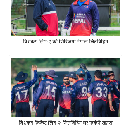
विश्वकप लिग-२ को सिरिजमा नेपाल जितविहिन
विश्वकप क्रिकेट लिग-२ः जितविहिन घर फर्कने खतरा