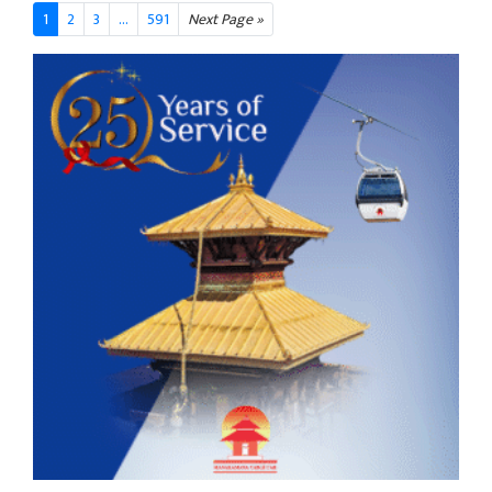
1
2
3
...
591
Next Page »