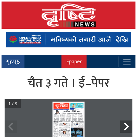
गृहपृष्ठ
Epaper
चैत ३ गते । ई–पेपर
1 / 8