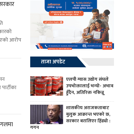
 सरकार
ति
रकारको
भएको आरोप
ताजा अपडेट
ासन
एलपी ग्यास उद्योग संघले
उपभोक्तालाई भन्यो- अभाव
र पार्टीका
हुँदैन, अतिरिक्त नकिन्नू
शासकीय अराजकताबाट
मुलुक आक्रान्त भएको छ,
सरकार बरालिएर हिँड्यो :
जंगलमा
गगन