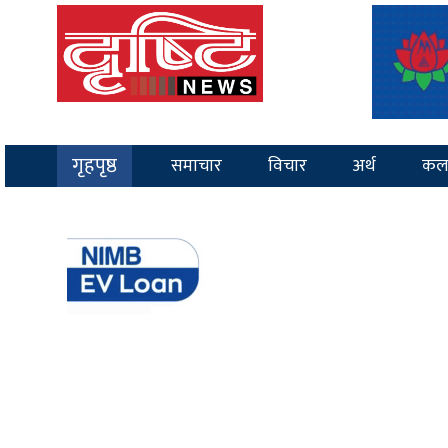
गृहपृष्ठ
समाचार
विचार
अर्थ
कल