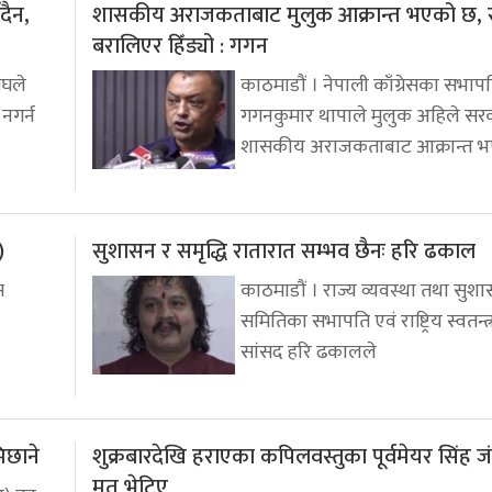
दैन,
शासकीय अराजकताबाट मुलुक आक्रान्त भएको छ,
बरालिएर हिँड्यो : गगन
ंघले
काठमाडौं । नेपाली काँग्रेसका सभाप
नगर्न
गगनकुमार थापाले मुलुक अहिले स
शासकीय अराजकताबाट आक्रान्त 
)
सुशासन र समृद्धि रातारात सम्भव छैनः हरि ढकाल
स
काठमाडौं । राज्य व्यवस्था तथा सुश
समितिका सभापति एवं राष्ट्रिय स्वतन्त्
सांसद हरि ढकालले
िछाने
शुक्रबारदेखि हराएका कपिलवस्तुका पूर्वमेयर सिंह 
मृत भेटिए