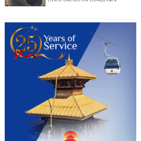
रास्वपा सभापति रवि लामिछानेबीच