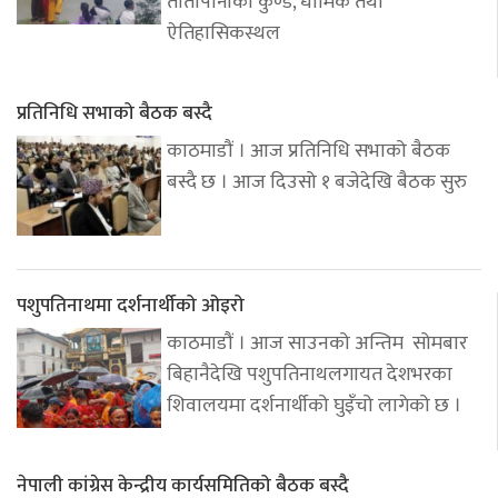
तातोपानीका कुण्ड, धार्मिक तथा
ऐतिहासिकस्थल
प्रतिनिधि सभाको बैठक बस्दै
काठमाडौं । आज प्रतिनिधि सभाको बैठक
बस्दै छ । आज दिउसो १ बजेदेखि बैठक सुरु
पशुपतिनाथमा दर्शनार्थीको ओइरो
काठमाडौं । आज साउनको अन्तिम सोमबार
बिहानैदेखि पशुपतिनाथलगायत देशभरका
शिवालयमा दर्शनार्थीको घुइँचो लागेको छ ।
नेपाली कांग्रेस केन्द्रीय कार्यसमितिको बैठक बस्दै