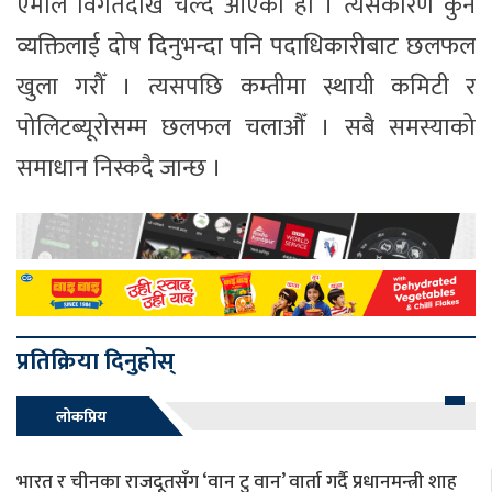
एमाले विगतदेखि चल्दै आएको हो । त्यसकारण कुनै
व्यक्तिलाई दोष दिनुभन्दा पनि पदाधिकारीबाट छलफल
खुला गरौँ । त्यसपछि कम्तीमा स्थायी कमिटी र
पोलिटब्यूरोसम्म छलफल चलाऔँ । सबै समस्याको
समाधान निस्कदै जान्छ ।
प्रतिक्रिया दिनुहोस्
लोकप्रिय
भारत र चीनका राजदूतसँग ‘वान टु वान’ वार्ता गर्दै प्रधानमन्त्री शाह