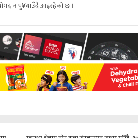
्ण योगदान पु¥याउँदै आइरहेको छ ।