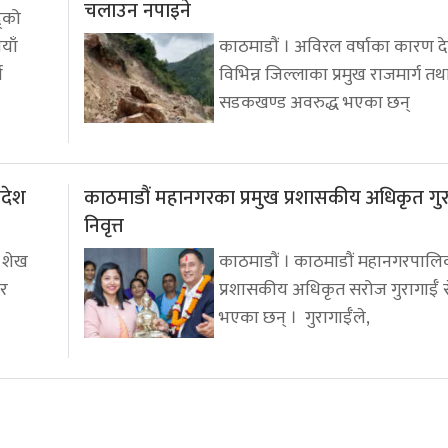
चलाउन नपाइने
द्को
याँ
काठमाडौं । अविरल वर्षाका कारण 
थ
विभिन्न जिल्लाका प्रमुख राजमार्ग तथ
सडकखण्ड अवरुद्ध भएका छन्
ादेश
काठमाडौं महानगरका प्रमुख प्रशासकीय अधिकृत गुरा
निवृत्त
ी शेख
काठमाडौं । काठमाडौं महानगरपालिक
ार
प्रशासकीय अधिकृत सरोज गुरागाईँ से
भएका छन् । गुरागाईँले,