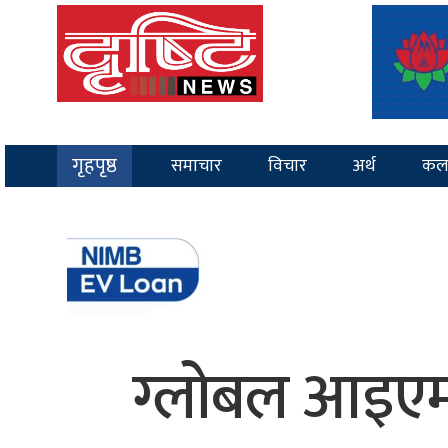
गृहपृष्ठ
समाचार
विचार
अर्थ
कल
ग्लोबल आइएमई 