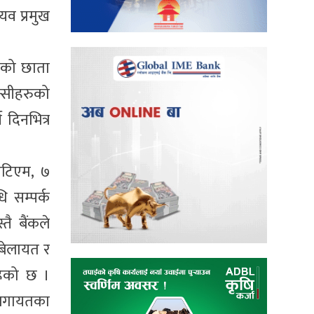
यव प्रमुख
रुको छाता
्सीहरुको
 दिनभित्र
 एटिएम, ७
ि सम्पर्क
तै बैंकले
 बेलायत र
रहेको छ ।
 लगायतका