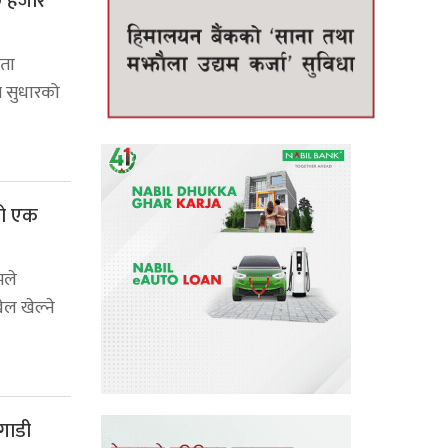
९० हजार
छता
गत सुधारको
रको एक
मले
ेल खेल्ने
 गाडी