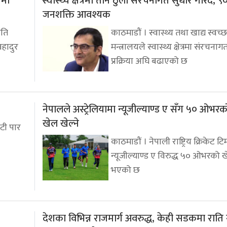
चमा
स्वास्थ्य क्षेत्रमा तीन ठुला संरचनागत सुधार गरिँदै, 
जनशक्ति आवश्यक
पति
काठमाडौं । स्वास्थ्य तथा खाद्य स्वच्
बहादुर
मन्त्रालयले स्वास्थ्य क्षेत्रमा संरचना
प्रक्रिया अघि बढाएको छ
नेपालले अस्ट्रेलियामा न्यूजील्याण्ड ए सँग ५० ओभ
खेल खेल्ने
टी पार
काठमाडौं । नेपाली राष्ट्रिय क्रिकेट टि
न्यूजील्याण्ड ए विरुद्ध ५० ओभरको ख
भएको छ
देशका विभिन्न राजमार्ग अवरुद्ध, केही सडकमा राति