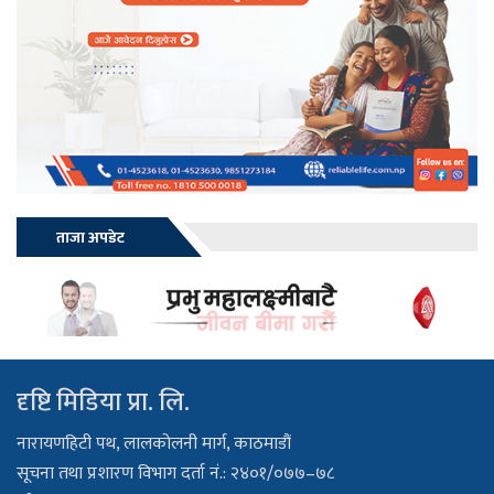
ताजा अपडेट
दृष्टि मिडिया प्रा. लि.
नारायणहिटी पथ, लालकोलनी मार्ग, काठमाडौं
सूचना तथा प्रशारण विभाग दर्ता नं.: २४०१/०७७–७८