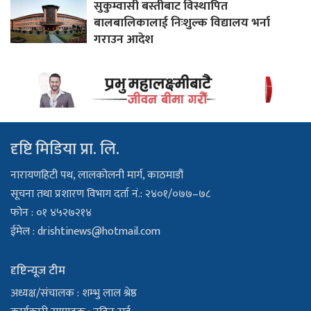
सुकुम्वासी बस्तीबाट विस्थापित
बालबालिकालाई निःशुल्क विद्यालय भर्ना
गराउन आदेश
दृष्टि मिडिया प्रा. लि.
नारायणहिटी पथ, लालकोलनी मार्ग, काठमाडौं
सूचना तथा प्रशारण विभाग दर्ता नं.: २४०१/०७७–७८
फोन : ०१ ४५२७२१४
ईमेल :
drishtinews@hotmail.com
दृष्टिन्यूज टीम
अध्यक्ष/संचालक : शम्भु लाल श्रेष्ठ