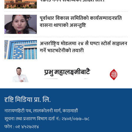
पूर्वाधार विकास समितिको कार्यसम्पादनप्रति
वासना थापाको असन्तुष्टि
अन्तर्राष्ट्रिय मोडलमा २४ सै घण्टा स्टोर्स सञ्चालन
गर्ने भाटभटेनीको तयारी
दृष्टि मिडिया प्रा. लि.
नारायणहिटी पथ, लालकोलनी मार्ग, काठमाडौं
सूचना तथा प्रशारण विभाग दर्ता नं.: २४०१/०७७–७८
फोन : ०१ ४५२७२१४