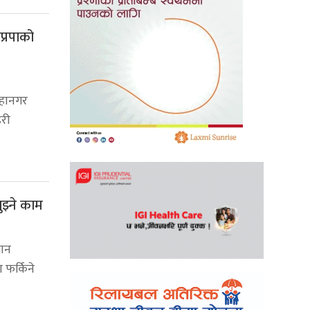
प्रपाको
हानगर
हरी
बुझ्ने काम
मान
 फर्किने