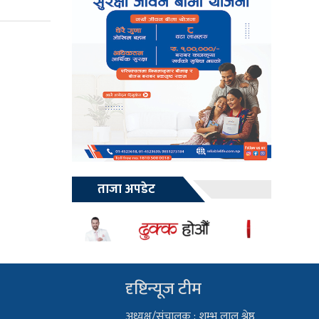
ताजा अपडेट
दृष्टिन्यूज टीम
अध्यक्ष/संचालक : शम्भु लाल श्रेष्ठ