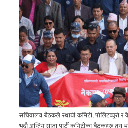
सचिवालय बैठकले स्थायी कमिटी, पोलिटब्युरो र 
भदौ अन्तिम साता पार्टी कमिटीका बैठकहरू तय