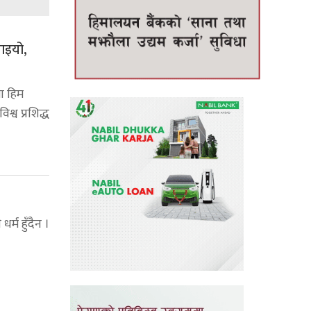
याइयो,
ा हिम
श्व प्रशिद्ध
धर्म हुँदैन ।