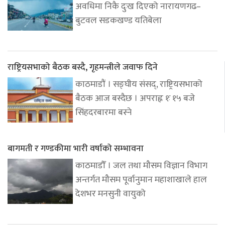
अवधिमा निकै दुःख दिएको नारायणगढ–
बुटवल सडकखण्ड यतिबेला
राष्ट्रियसभाको बैठक बस्दै, गृहमन्त्रीले जवाफ दिने
काठमाडौं । सङ्घीय संसद्, राष्ट्रियसभाको
बैठक आज बस्दैछ । अपराह्न १ः १५ बजे
सिंहदरबारमा बस्ने
बागमती र गण्डकीमा भारी वर्षाको सम्भावना
काठमाडौँ । जल तथा मौसम विज्ञान विभाग
अन्तर्गत मौसम पूर्वानुमान महाशाखाले हाल
देशभर मनसुनी वायुको