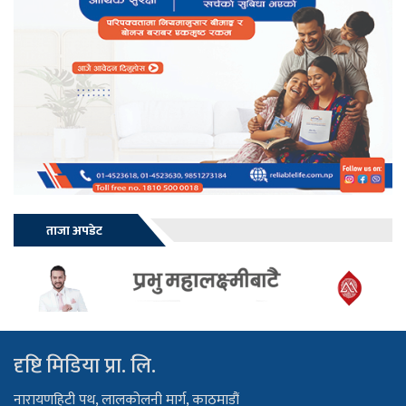
ताजा अपडेट
दृष्टि मिडिया प्रा. लि.
नारायणहिटी पथ, लालकोलनी मार्ग, काठमाडौं