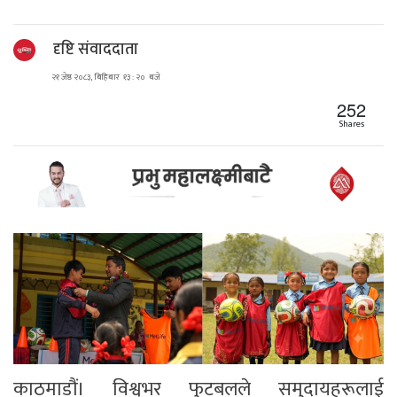
दृष्टि संवाददाता
२१ जेष्ठ २०८३, बिहिबार १३ : २० बजे
252
Shares
काठमाडौं। विश्वभर फुटबलले समुदायहरूलाई