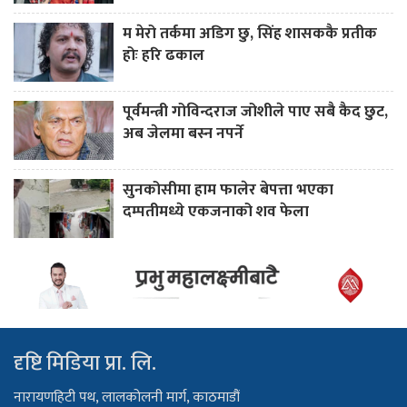
म मेरो तर्कमा अडिग छु, सिंह शासककै प्रतीक
होः हरि ढकाल
पूर्वमन्त्री गोविन्दराज जोशीले पाए सबै कैद छुट,
अब जेलमा बस्न नपर्ने
सुनकोसीमा हाम फालेर बेपत्ता भएका
दम्पतीमध्ये एकजनाको शव फेला
दृष्टि मिडिया प्रा. लि.
नारायणहिटी पथ, लालकोलनी मार्ग, काठमाडौं