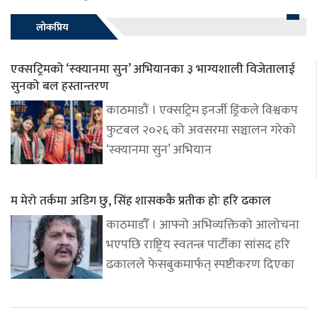
लोकप्रिय
एक्सट्रिमको ‘स्क्यानमा सुन’ अभियानका ३ भाग्यशाली विजेतालाई
सुनको बल हस्तान्तरण
काठमाडौं । एक्सट्रिम इनर्जी ड्रिंकले विश्वकप
फुटबल २०२६ को अवसरमा सञ्चालन गरेको
‘स्क्यानमा सुन’ अभियान
म मेरो तर्कमा अडिग छु, सिंह शासककै प्रतीक होः हरि ढकाल
काठमाडौँ । आफ्नो अभिव्यक्तिको आलोचना
भएपछि राष्ट्रिय स्वतन्त्र पार्टीका सांसद हरि
ढकालले फेसबुकमार्फत् स्पष्टीकरण दिएका