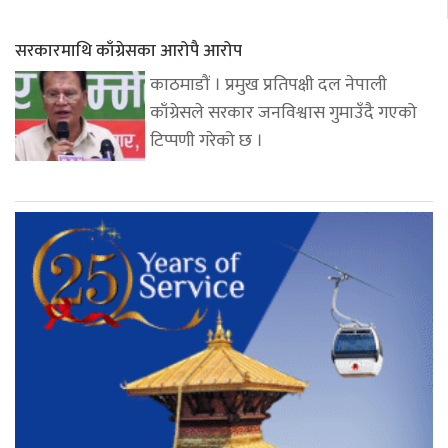
सरकारमाथि काँग्रेसका आरोपै आरोप
काठमाडौं । प्रमुख प्रतिपक्षी दल नेपाली
काँग्रेसले सरकार जनविश्वास गुमाउँदै गएको
टिप्पणी गरेको छ ।