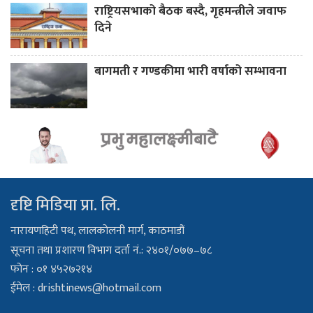
राष्ट्रियसभाको बैठक बस्दै, गृहमन्त्रीले जवाफ
दिने
बागमती र गण्डकीमा भारी वर्षाको सम्भावना
दृष्टि मिडिया प्रा. लि.
नारायणहिटी पथ, लालकोलनी मार्ग, काठमाडौं
सूचना तथा प्रशारण विभाग दर्ता नं.: २४०१/०७७–७८
फोन : ०१ ४५२७२१४
ईमेल :
drishtinews@hotmail.com