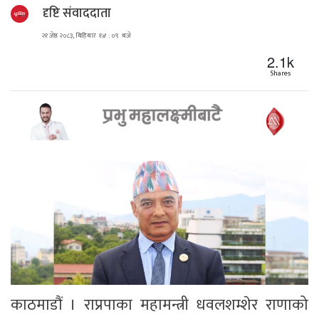
दृष्टि संवाददाता
२१ जेष्ठ २०८३, बिहिबार १४ : ०९ बजे
2.1k
Shares
काठमाडौं । राप्रपाका महामन्त्री धवलशम्शेर राणाको