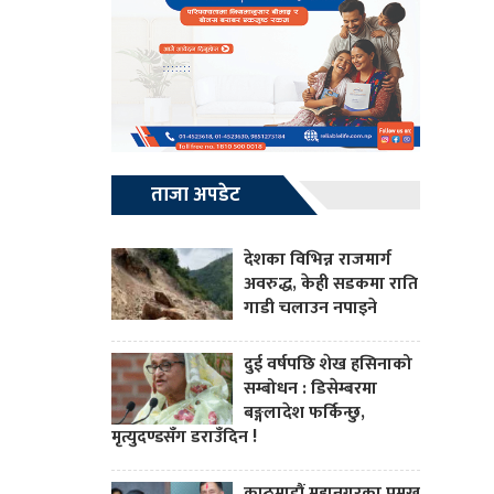
ताजा अपडेट
देशका विभिन्न राजमार्ग
अवरुद्ध, केही सडकमा राति
गाडी चलाउन नपाइने
दुई वर्षपछि शेख हसिनाको
सम्बोधन : डिसेम्बरमा
बङ्गलादेश फर्किन्छु,
मृत्युदण्डसँग डराउँदिन !
काठमाडौं महानगरका प्रमुख