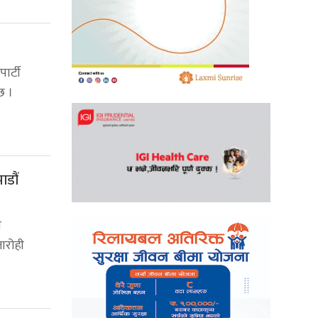
ार्टी
छ ।
ाडौं
ा
तारोही