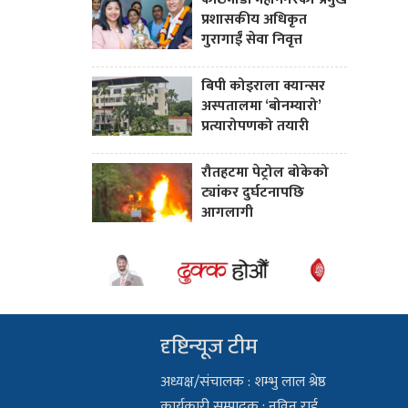
प्रशासकीय अधिकृत
गुरागाईँ सेवा निवृत्त
बिपी कोइराला क्यान्सर
अस्पतालमा ‘बोनम्यारो’
प्रत्यारोपणको तयारी
रौतहटमा पेट्रोल बोकेको
ट्यांकर दुर्घटनापछि
आगलागी
दृष्टिन्यूज टीम
अध्यक्ष/संचालक : शम्भु लाल श्रेष्ठ
कार्यकारी सम्पादक : नविन राई