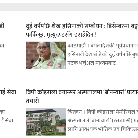
डी
दुई वर्षपछि शेख हसिनाको सम्बोधन : डिसेम्बरमा बङ्
फर्किन्छु, मृत्युदण्डसँग डराउँदिन !
का
काठमाडौं । बंगलादेशकी पूर्वप्रधानमन्
हसिनाले देश छोडेको दुई वर्षपछि ब
पटक भर्चुअल माध्यमबाट
ईँ सेवा
बिपी कोइराला क्यान्सर अस्पतालमा ‘बोनम्यारो’ प्रत्
तयारी
ाका
चितवन । बिपी कोइराला मेमोरियल क
ईँ सेवा
अस्पतालले ‘बोनम्यारो’ (रक्तमासी) प्
लागि आवश्यक भौतिक एवं चिकित्