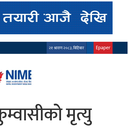
Epaper
२१ श्रावण २०८३, बिहिबार
म्वासीको मृत्यु