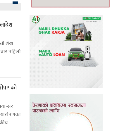
गलादेश
त्री शेख
ुधवार पहिलो
यारोपणको
्यान्सर
रत्यारोपणका
सकीय