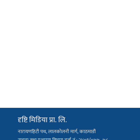
दृष्टि मिडिया प्रा. लि.
नारायणहिटी पथ, लालकोलनी मार्ग, काठमाडौं