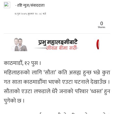
- दृष्टि न्युज/संवाददाता
१८ पुस २०७५, बुधबार १० : ०८ बजे
0
Shares
काठमाडौं, १२ पुस ।
महिलाहरुको लागि ‘सौता’ कति असह्य हुन्छ भन्ने कुरा
गत साता काठमाडौँमा भएको एउटा घटनाले देखाउँछ ।
सौताको एउटा लफडाले धेरै जनाको परिवार ‘ध्वस्त’ हुन
पुगेको छ ।