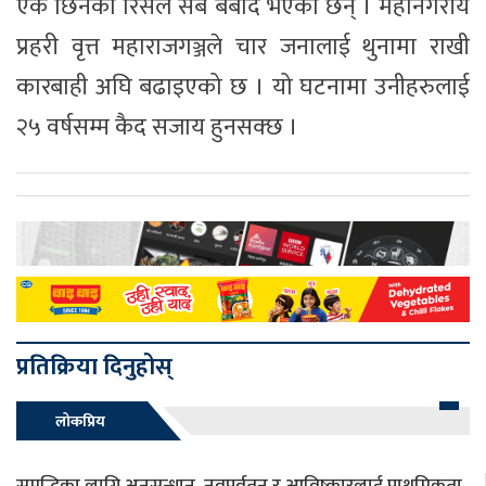
एकै छिनको रिसले सबै बर्बाद भएका छन् । महानगरीय
प्रहरी वृत्त महाराजगञ्जले चार जनालाई थुनामा राखी
कारबाही अघि बढाइएको छ । यो घटनामा उनीहरुलाई
२५ वर्षसम्म कैद सजाय हुनसक्छ ।
प्रतिक्रिया दिनुहोस्
लोकप्रिय
समृद्धिका लागि अनुसन्धान, नवप्रर्वतन र आविष्कारलाई प्राथमिकता