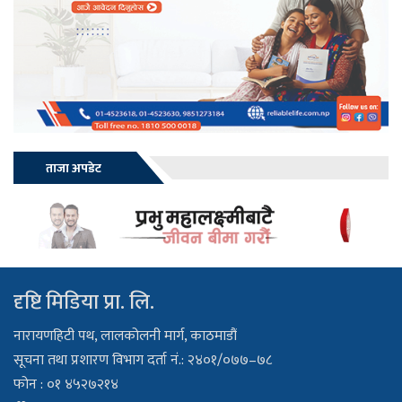
ताजा अपडेट
दृष्टि मिडिया प्रा. लि.
नारायणहिटी पथ, लालकोलनी मार्ग, काठमाडौं
सूचना तथा प्रशारण विभाग दर्ता नं.: २४०१/०७७–७८
फोन : ०१ ४५२७२१४