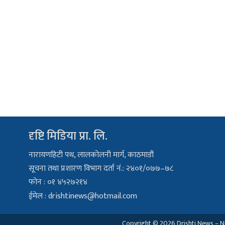
दृष्टि मिडिया प्रा. लि.
नारायणहिटी पथ, लालकोलनी मार्ग, काठमाडौं
सूचना तथा प्रशारण विभाग दर्ता नं.: २४०१/०७७–७८
फोन : ०१ ४५२७२१४
ईमेल :
drishtinews@hotmail.com
Copyright © 2026 Drishti News – Ne