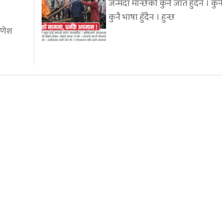
जन्मँदा मान्छेको कुनै जात हुँदैन । कुनै 
कुनै भाषा हुँदैन । हुन्छ
गणेश