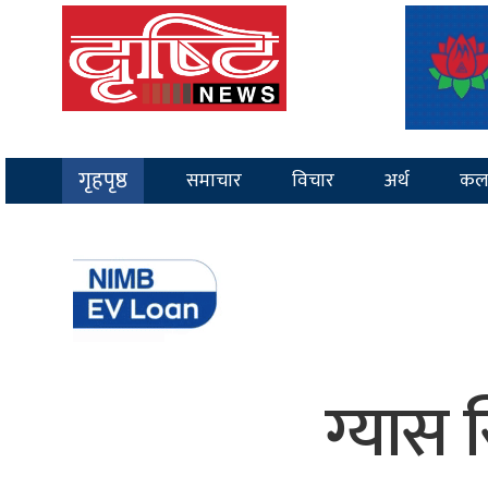
गृहपृष्ठ
समाचार
विचार
अर्थ
कल
ग्यास 