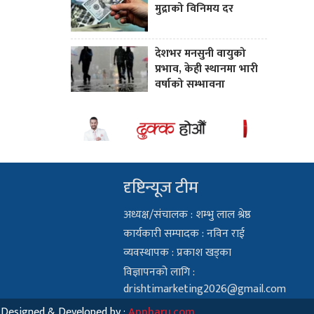
मुद्राको विनिमय दर
देशभर मनसुनी वायुको
प्रभाव, केही स्थानमा भारी
वर्षाको सम्भावना
दृष्टिन्यूज टीम
अध्यक्ष/संचालक : शम्भु लाल श्रेष्ठ
कार्यकारी सम्पादक : नविन राई
व्यवस्थापक : प्रकाश खड्का
विज्ञापनको लागि :
drishtimarketing2026@gmail.com
Designed & Developed by :
Appharu.com