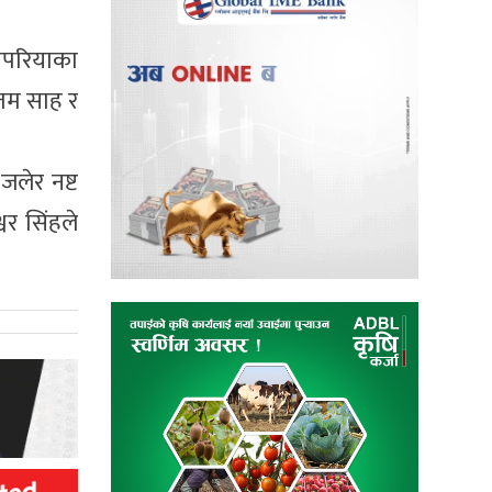
िपरियाका
ौतम साह र
जलेर नष्ट
वर सिंहले