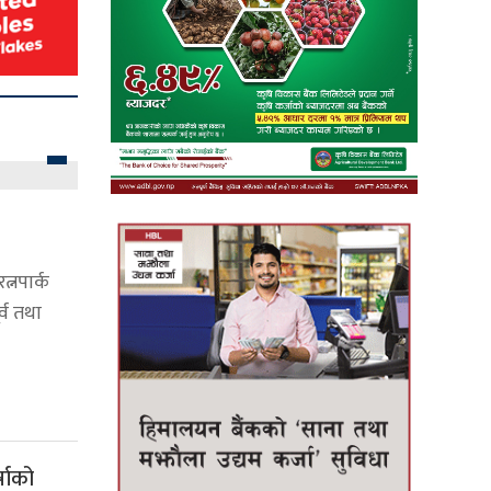
त्नपार्क
्व तथा
्षाको