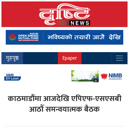
गृहपृष्ठ
Epaper
काठमाडौंमा आजदेखि एपिएफ-एसएसबी
आठौँ समन्वयात्मक बैठक