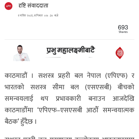
दृष्टि संवाददाता
१ मंसिर २०८१, शनिबार ०७ : ३० बजे
693
Shares
काठमाडौं । सशस्त्र प्रहरी बल नेपाल (एपिएफ) र
भारतको सशस्त्र सीमा बल (एसएसबी) बीचको
समन्वयलाई थप प्रभावकारी बनाउन आजदेखि
काठमाडौँमा ‘एपिएफ–एसएसबी आठौँ समन्वयात्मक
बैठक’ हुँदैछ ।