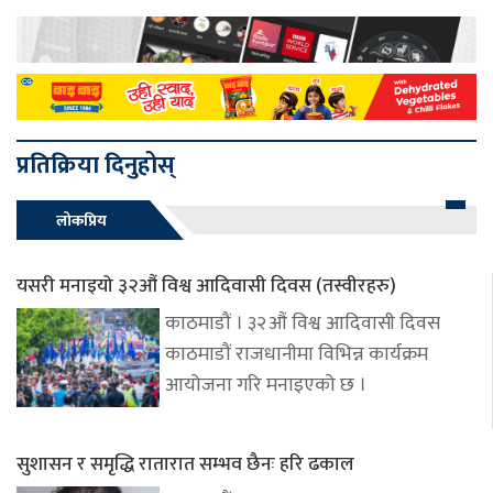
प्रतिक्रिया दिनुहोस्
लोकप्रिय
यसरी मनाइयो ३२औं विश्व आदिवासी दिवस (तस्वीरहरु)
काठमाडौं । ३२औं विश्व आदिवासी दिवस
काठमाडौं राजधानीमा विभिन्न कार्यक्रम
आयोजना गरि मनाइएको छ ।
सुशासन र समृद्धि रातारात सम्भव छैनः हरि ढकाल