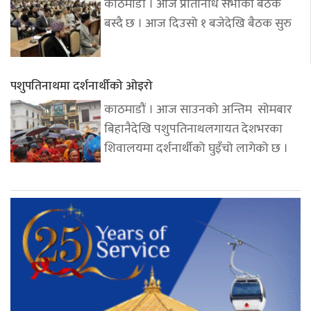
काठमाडौं । आज प्रतिनिधि सभाको बैठक
बस्दै छ । आज दिउसो १ बजेदेखि बैठक सुरु
पशुपतिनाथमा दर्शनार्थीको ओइरो
काठमाडौं । आज साउनको अन्तिम सोमबार
बिहानैदेखि पशुपतिनाथलगायत देशभरका
शिवालयमा दर्शनार्थीको घुइँचो लागेको छ ।