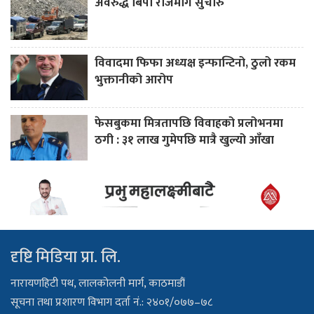
अवरुद्ध बिपी राजमार्ग सुचारु
विवादमा फिफा अध्यक्ष इन्फान्टिनो, ठुलो रकम
भुक्तानीको आरोप
फेसबुकमा मित्रतापछि विवाहको प्रलोभनमा
ठगी : ३१ लाख गुमेपछि मात्रै खुल्यो आँखा
दृष्टि मिडिया प्रा. लि.
नारायणहिटी पथ, लालकोलनी मार्ग, काठमाडौं
सूचना तथा प्रशारण विभाग दर्ता नं.: २४०१/०७७–७८