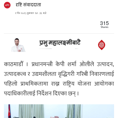
दृष्टि संवाददाता
१ चैत्र २०८१, शुक्रबार १४ : ३६ बजे
315
Shares
काठमाडौँ । प्रधानमन्त्री केपी शर्मा ओलीले उत्पादन,
उत्पादकत्व र उद्यमशीलता वृद्धिगरी गरिबी निवारणलाई
पहिलो प्राथमिकतामा राख्न राष्ट्रिय योजना आयोगका
पदाधिकारीलाई निर्देशन दिएका छन् ।