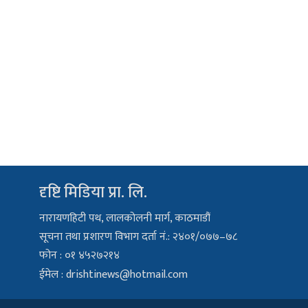
दृष्टि मिडिया प्रा. लि.
नारायणहिटी पथ, लालकोलनी मार्ग, काठमाडौं
सूचना तथा प्रशारण विभाग दर्ता नं.: २४०१/०७७–७८
फोन : ०१ ४५२७२१४
ईमेल :
drishtinews@hotmail.com