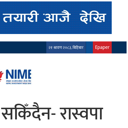
Epaper
२१ श्रावण २०८३, बिहिबार
 सकिँदैन- रास्वपा