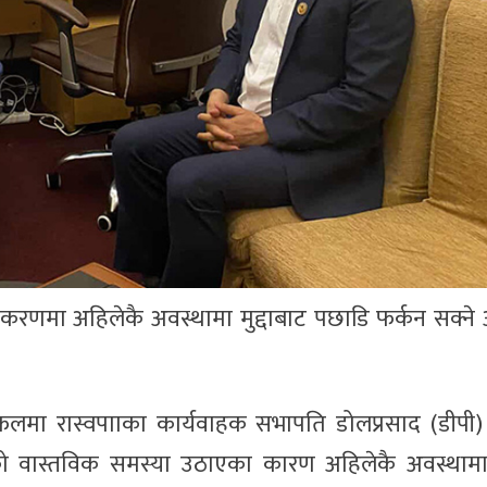
िसा प्रकरणमा अहिलेकै अवस्थामा मुद्दाबाट पछाडि फर्कन सक्ने
ा रास्वपााका कार्यवाहक सभापति डोलप्रसाद (डीपी) 
ाको वास्तविक समस्या उठाएका कारण अहिलेकै अवस्थामा म