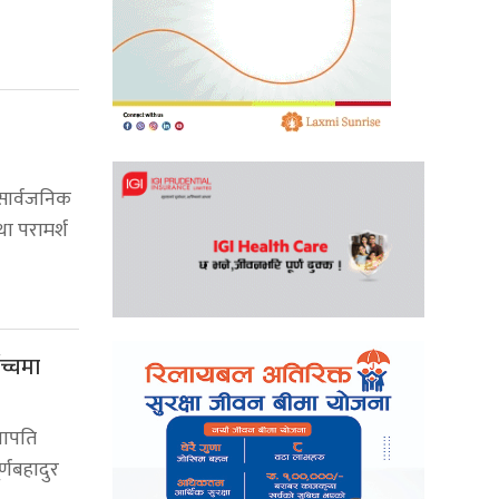
 सार्वजनिक
था परामर्श
च्चमा
सभापति
र्णबहादुर