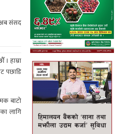
े अब संसद
 । हाम्रा
बाट पछाडि
्मक बाटो
ासका लागि